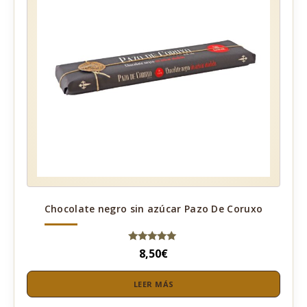
Chocolate negro sin azúcar Pazo De Coruxo
Valorado
8,50
€
con
5.00
de 5
LEER MÁS