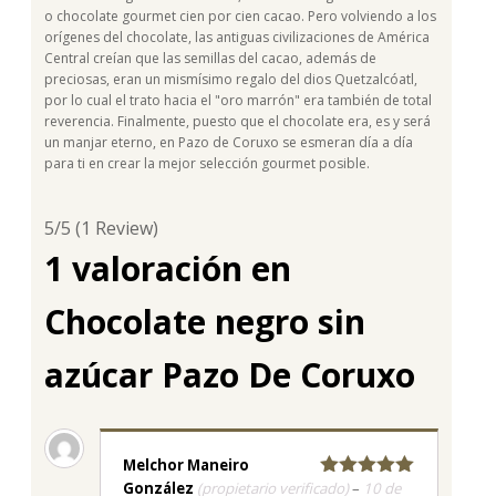
o chocolate gourmet cien por cien cacao. Pero volviendo a los
orígenes del chocolate, las antiguas civilizaciones de América
Central creían que las semillas del cacao, además de
preciosas, eran un mismísimo regalo del dios Quetzalcóatl,
por lo cual el trato hacia el "oro marrón" era también de total
reverencia. Finalmente, puesto que el chocolate era, es y será
un manjar eterno, en Pazo de Coruxo se esmeran día a día
para ti en crear la mejor selección gourmet posible.
5/5
(1 Review)
1 valoración en
Chocolate negro sin
azúcar Pazo De Coruxo
Melchor Maneiro
González
(propietario verificado)
–
10 de
Valorado