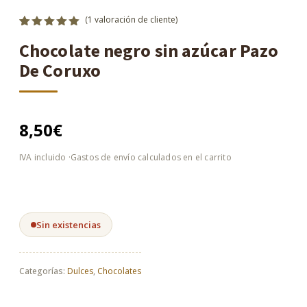
(
1
valoración de cliente)
Valorado
1
Chocolate negro sin azúcar Pazo
con
5.00
de 5 en
De Coruxo
base a
valoración
de un
cliente
8,50
€
Sin existencias
Categorías:
Dulces
,
Chocolates