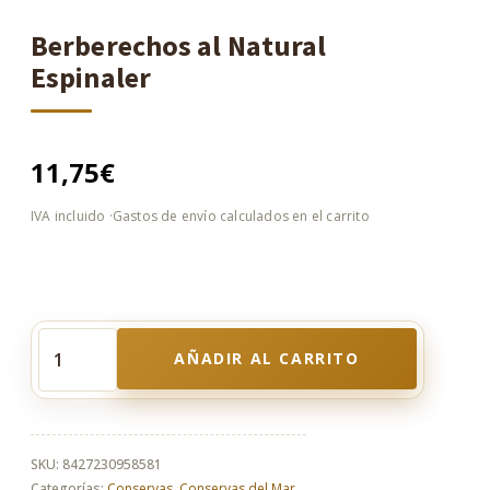
Berberechos al Natural
Espinaler
11,75
€
AÑADIR AL CARRITO
Berberechos
al
Natural
Espinaler
cantidad
SKU:
8427230958581
Categorías:
Conservas
,
Conservas del Mar