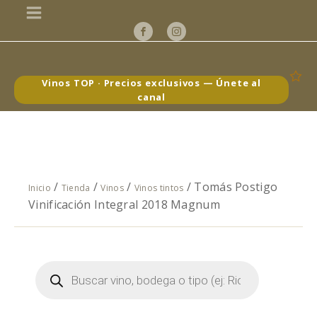
Vinos TOP · Precios exclusivos — Únete al
canal
/
/
/
/ Tomás Postigo
Inicio
Tienda
Vinos
Vinos tintos
Vinificación Integral 2018 Magnum
Búsqueda
de
productos