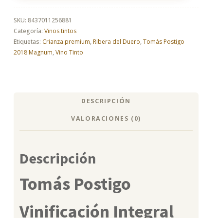
Vinificación
Integral
2018
SKU:
8437011256881
Magnum
Categoría:
Vinos tintos
cantidad
Etiquetas:
Crianza premium
,
Ribera del Duero
,
Tomás Postigo
2018 Magnum
,
Vino Tinto
DESCRIPCIÓN
VALORACIONES (0)
Descripción
Tomás Postigo
Vinificación Integral