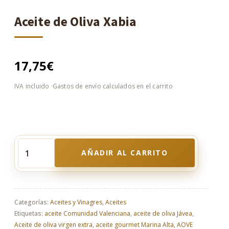
Aceite de Oliva Xabia
17,75
€
AÑADIR AL CARRITO
Aceite
de
Oliva
Xabia
cantidad
Categorías:
Aceites y Vinagres
,
Aceites
Etiquetas:
aceite Comunidad Valenciana
,
aceite de oliva Jávea
,
Aceite de oliva virgen extra
,
aceite gourmet Marina Alta
,
AOVE