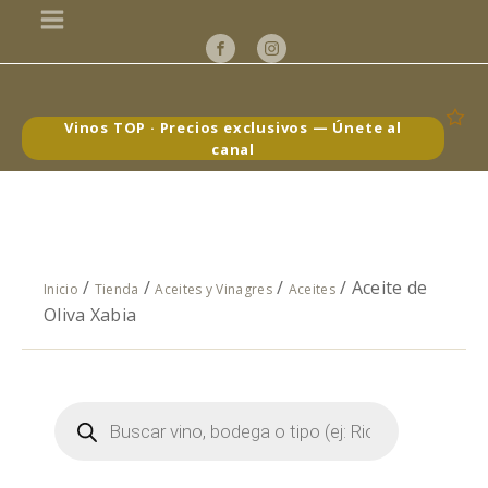
Vinos TOP · Precios exclusivos — Únete al
canal
/
/
/
/ Aceite de
Inicio
Tienda
Aceites y Vinagres
Aceites
Oliva Xabia
Búsqueda
de
productos