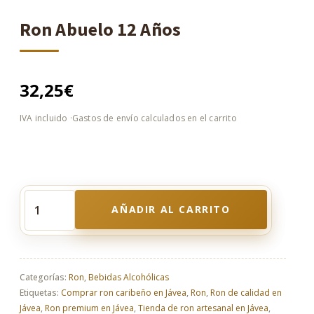
Ron Abuelo 12 Años
32,25
€
AÑADIR AL CARRITO
Ron
Abuelo
12
Años
cantidad
Categorías:
Ron
,
Bebidas Alcohólicas
Etiquetas:
Comprar ron caribeño en Jávea
,
Ron
,
Ron de calidad en
Jávea
,
Ron premium en Jávea
,
Tienda de ron artesanal en Jávea
,