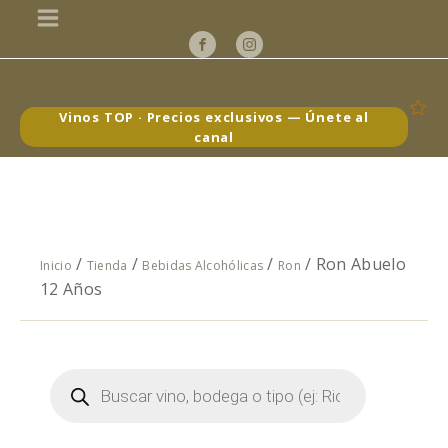
Vinos TOP · Precios exclusivos — Únete al
canal
/
/
/
/ Ron Abuelo
Inicio
Tienda
Bebidas Alcohólicas
Ron
12 Años
Búsqueda
de
productos