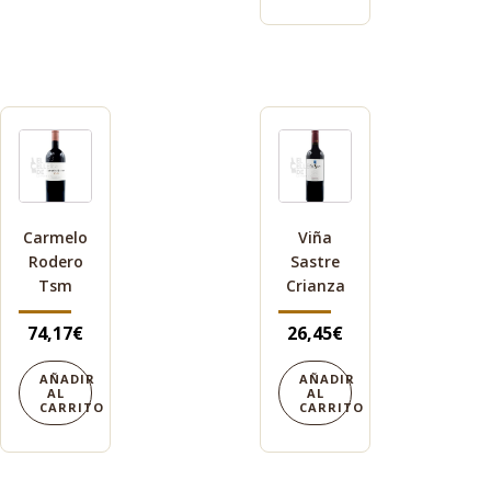
Carmelo
Viña
Rodero
Sastre
Tsm
Crianza
74,17
€
26,45
€
AÑADIR
AÑADIR
AL
AL
CARRITO
CARRITO