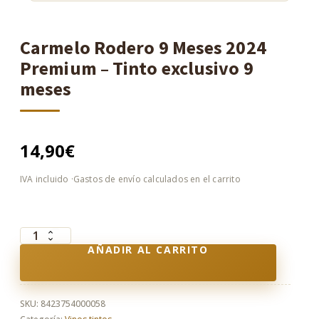
Carmelo Rodero 9 Meses 2024
Premium – Tinto exclusivo 9
meses
14,90
€
Carmelo
AÑADIR AL CARRITO
Rodero
9
Meses
2024
SKU:
8423754000058
Premium