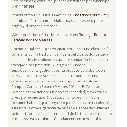
Para pedidos o consultas, puedes escribirnos por WhatsApp
al
611 158 961
.
Explora también nuestra selección de
vinos tintos premium
y
descubre más referencias elaboradas con respeto por el
origen y el proceso artesanal.
Más información oficial del productor en:
Bodegas Rodero –
Carmelo Rodero 9 Meses
.
Carmelo Rodero 9 Meses 2024
representa una elaboración
coherente con la tradición de Ribera del Duero, donde cada
detalle —desde el viñedo hasta la presentación final— ha sido
trabajado con precisión. Su origen en viñedos
cuidadosamente gestionados, su proceso de elaboración
artesanal y su crianza controlada lo convierten en una
referencia sólida dentro de los
vinos tintos
de calidad.
Comprar Carmelo Rodero 9 Meses 2024 en El Celler de la
Fontana es apostar por un vino con identidad, trayectoria y
prestigio reconocido. Si buscas un tinto premium para
consumo habitual, para regalar o para completar tu colección,
esta botella ofrece garantía de origen y elaboración. Puedes
solicitar información o hacer tu pedido fácilmente escribiendo
al 611 158 961 y recibirlo cómodamente en tu domicilio.