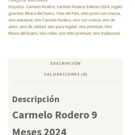
Categoría:
Vinos tintos
–
Tinto
Etiquetas:
Carmelo Rodero
,
Carmelo Rodero 9 Meses 2024
,
regalo
exclusivo
gourmet
,
Ribera del Duero
,
Tinta del País.
,
tinto joven con crianza
,
9
vino artesanal
,
vino Carmelo Rodero
,
vino con crianza
,
vino de
meses
autor
,
vino de calidad
,
vino para regalar
,
vino premium
,
Vino
cantidad
Ribera del Duero
,
vino roble
,
vino tinto premium
,
vino tradicional
DESCRIPCIÓN
VALORACIONES (0)
Descripción
Carmelo Rodero 9
Meses 2024