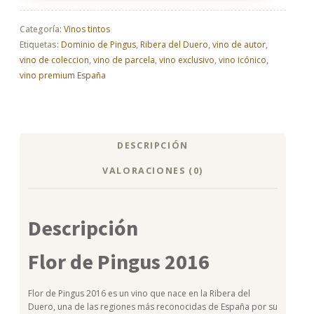
Pingus
2016
–
Categoría:
Vinos tintos
Vino
Etiquetas:
Dominio de Pingus
,
Ribera del Duero
,
vino de autor
,
icónico
vino de coleccion
,
vino de parcela
,
vino exclusivo
,
vino icónico
,
|
vino premium España
El
Celler
cantidad
DESCRIPCIÓN
VALORACIONES (0)
Descripción
Flor de Pingus 2016
Flor de Pingus 2016 es un vino que nace en la Ribera del
Duero, una de las regiones más reconocidas de España por su