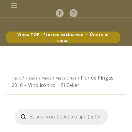
Vinos TOP · Precios exclusivos — Únete al
canal
/
/
/
/ Flor de Pingus
Inicio
Tienda
Vinos
Vinos tintos
2016 – Vino icónico | El Celler
Búsqueda
de
productos