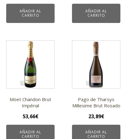
AÑADIR AL
AÑADIR AL
CARRITO
CARRITO
Möet Chandon Brut
Pago de Tharsys
Impérial
Millesime Brut Rosado
53,66
€
23,89
€
AÑADIR AL
AÑADIR AL
CARRITO
CARRITO