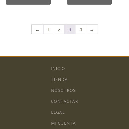
←
1
2
3
4
→
INICIO
TIENDA
NOSOTROS
CONTACTAR
LEGAL
MI CUENTA