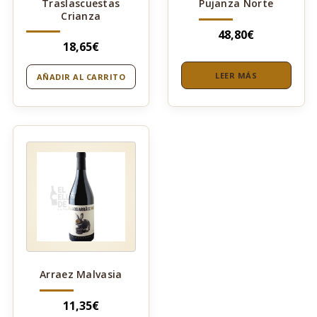
Traslascuestas
Pujanza Norte
Crianza
48,80
€
18,65
€
LEER MÁS
AÑADIR AL CARRITO
Arraez Malvasia
11,35
€