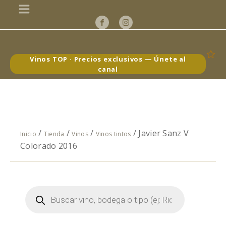
Vinos TOP · Precios exclusivos — Únete al
canal
/
/
/
/ Javier Sanz V
Inicio
Tienda
Vinos
Vinos tintos
Colorado 2016
Búsqueda
de
productos