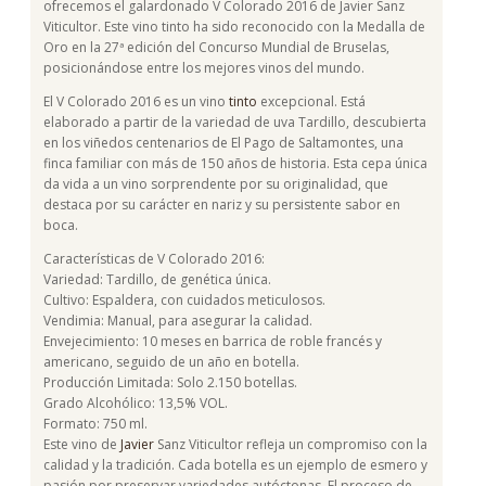
ofrecemos el galardonado V Colorado 2016 de Javier Sanz
Viticultor. Este vino tinto ha sido reconocido con la Medalla de
Oro en la 27ª edición del Concurso Mundial de Bruselas,
posicionándose entre los mejores vinos del mundo.
El V Colorado 2016 es un vino
tinto
excepcional. Está
elaborado a partir de la variedad de uva Tardillo, descubierta
en los viñedos centenarios de El Pago de Saltamontes, una
finca familiar con más de 150 años de historia. Esta cepa única
da vida a un vino sorprendente por su originalidad, que
destaca por su carácter en nariz y su persistente sabor en
boca.
Características de V Colorado 2016:
Variedad: Tardillo, de genética única.
Cultivo: Espaldera, con cuidados meticulosos.
Vendimia: Manual, para asegurar la calidad.
Envejecimiento: 10 meses en barrica de roble francés y
americano, seguido de un año en botella.
Producción Limitada: Solo 2.150 botellas.
Grado Alcohólico: 13,5% VOL.
Formato: 750 ml.
Este vino de
Javier
Sanz Viticultor refleja un compromiso con la
calidad y la tradición. Cada botella es un ejemplo de esmero y
pasión por preservar variedades autóctonas. El proceso de