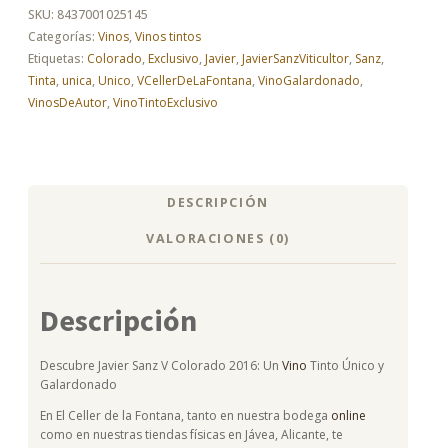
2016
SKU:
8437001025145
cantidad
Categorías:
Vinos
,
Vinos tintos
Etiquetas:
Colorado
,
Exclusivo
,
Javier
,
JavierSanzViticultor
,
Sanz
,
Tinta
,
unica
,
Unico
,
VCellerDeLaFontana
,
VinoGalardonado
,
VinosDeAutor
,
VinoTintoExclusivo
DESCRIPCIÓN
VALORACIONES (0)
Descripción
Descubre Javier Sanz V Colorado 2016: Un
Vino
Tinto Único y
Galardonado
En El Celler de la Fontana, tanto en nuestra bodega
online
como en nuestras tiendas físicas en Jávea, Alicante, te