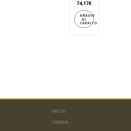
74,17
€
AÑADIR
AL
CARRITO
INICIO
TIENDA