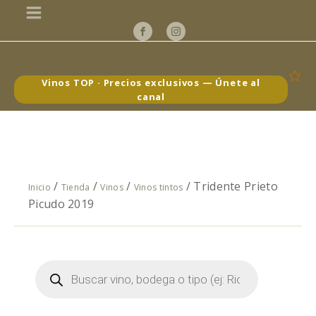
Vinos TOP · Precios exclusivos — Únete al
canal
/
/
/
/ Tridente Prieto
Inicio
Tienda
Vinos
Vinos tintos
Picudo 2019
Búsqueda
de
productos