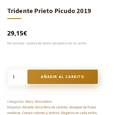
Tridente Prieto Picudo 2019
29,15
€
AÑADIR AL CARRITO
Tridente
Prieto
Picudo
2019
cantidad
Categorías:
Vinos
,
Vinos tintos
Etiquetas:
Alicante
,
Boca llena de carácter
,
Bouquet de frutas
maduras
,
Cuerpo robusto y sedoso
,
Elegancia en cada sorbo
,