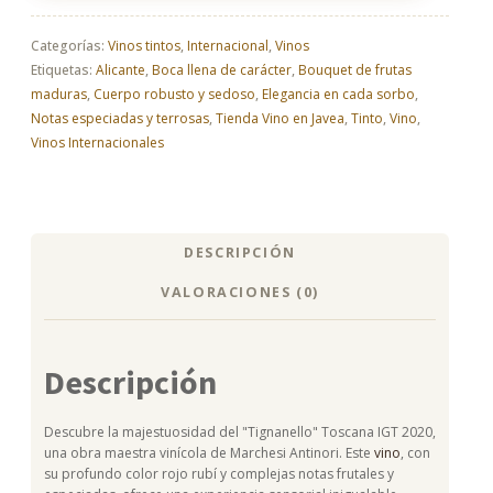
Magnun
2020
cantidad
Categorías:
Vinos tintos
,
Internacional
,
Vinos
Etiquetas:
Alicante
,
Boca llena de carácter
,
Bouquet de frutas
maduras
,
Cuerpo robusto y sedoso
,
Elegancia en cada sorbo
,
Notas especiadas y terrosas
,
Tienda Vino en Javea
,
Tinto
,
Vino
,
Vinos Internacionales
DESCRIPCIÓN
VALORACIONES (0)
Descripción
Descubre la majestuosidad del "Tignanello" Toscana IGT 2020,
una obra maestra vinícola de Marchesi Antinori. Este
vino
, con
su profundo color rojo rubí y complejas notas frutales y