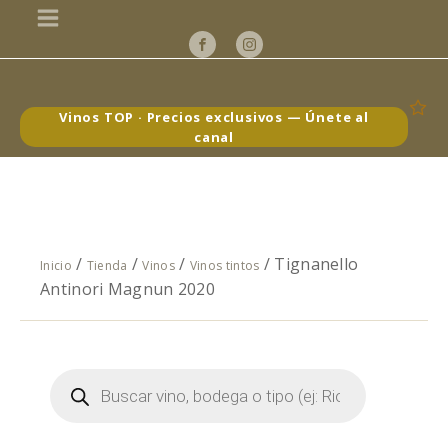
Vinos TOP · Precios exclusivos — Únete al
canal
/
/
/
/ Tignanello
Inicio
Tienda
Vinos
Vinos tintos
Antinori Magnun 2020
Búsqueda
de
productos