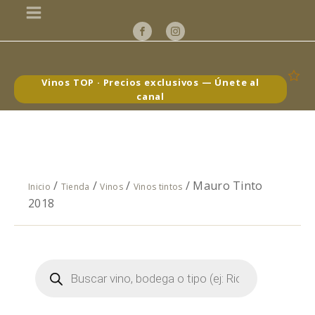
Vinos TOP · Precios exclusivos — Únete al
canal
/
/
/
/ Mauro Tinto
Inicio
Tienda
Vinos
Vinos tintos
2018
Búsqueda
de
productos