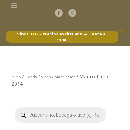
Vinos TOP · Precios exclusivos — Únete al
canal
/
/
/
/ Mauro Tinto
Inicio
Tienda
Vinos
Vinos tintos
2014
Búsqueda
de
productos