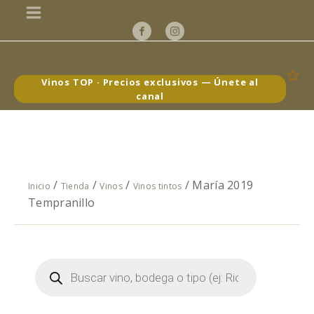
Vinos TOP · Precios exclusivos — Únete al
canal
/
/
/
/ María 2019
Inicio
Tienda
Vinos
Vinos tintos
Tempranillo
Búsqueda
de
productos