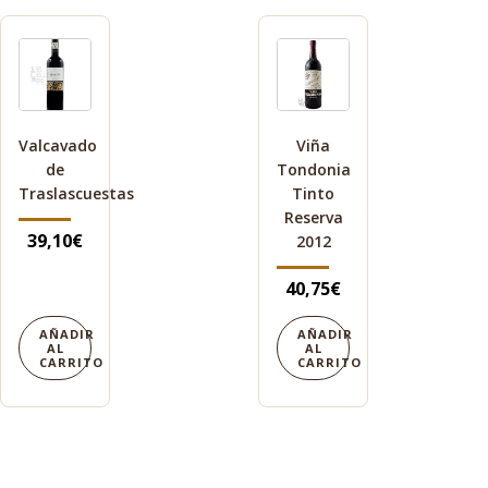
Valcavado
Viña
de
Tondonia
Traslascuestas
Tinto
Reserva
39,10
€
2012
40,75
€
AÑADIR
AÑADIR
AL
AL
CARRITO
CARRITO