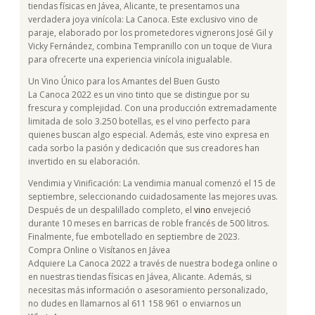
tiendas físicas en Jávea, Alicante, te presentamos una
verdadera joya vinícola: La Canoca. Este exclusivo vino de
paraje, elaborado por los prometedores vignerons José Gil y
Vicky Fernández, combina Tempranillo con un toque de Viura
para ofrecerte una experiencia vinícola inigualable.
Un Vino Único para los Amantes del Buen Gusto
La Canoca 2022 es un vino tinto que se distingue por su
frescura y complejidad. Con una producción extremadamente
limitada de solo 3.250 botellas, es el vino perfecto para
quienes buscan algo especial. Además, este vino expresa en
cada sorbo la pasión y dedicación que sus creadores han
invertido en su elaboración.
Vendimia y Vinificación: La vendimia manual comenzó el 15 de
septiembre, seleccionando cuidadosamente las mejores uvas.
Después de un despalillado completo, el
vino
envejeció
durante 10 meses en barricas de roble francés de 500 litros.
Finalmente, fue embotellado en septiembre de 2023.
Compra Online o Visítanos en Jávea
Adquiere La Canoca 2022 a través de nuestra bodega online o
en nuestras tiendas físicas en Jávea, Alicante. Además, si
necesitas más información o asesoramiento personalizado,
no dudes en llamarnos al 611 158 961 o enviarnos un