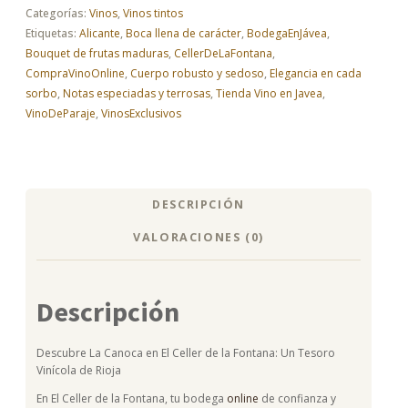
2022
Categorías:
Vinos
,
Vinos tintos
cantidad
Etiquetas:
Alicante
,
Boca llena de carácter
,
BodegaEnJávea
,
Bouquet de frutas maduras
,
CellerDeLaFontana
,
CompraVinoOnline
,
Cuerpo robusto y sedoso
,
Elegancia en cada
sorbo
,
Notas especiadas y terrosas
,
Tienda Vino en Javea
,
VinoDeParaje
,
VinosExclusivos
DESCRIPCIÓN
VALORACIONES (0)
Descripción
Descubre La Canoca en El Celler de la Fontana: Un Tesoro
Vinícola de Rioja
En El Celler de la Fontana, tu bodega
online
de confianza y