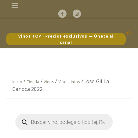
Vinos TOP · Precios exclusivos — Únete al
canal
/
/
/
/ Jose Gil La
Inicio
Tienda
Vinos
Vinos tintos
Canoca 2022
Búsqueda
de
productos