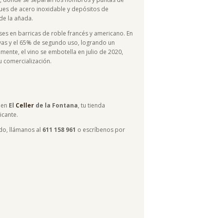
ues de acero inoxidable y depósitos de
de la añada.
es en barricas de roble francés y americano. En
evas y el 65% de segundo uso, logrando un
lmente, el vino se embotella en julio de 2020,
u comercialización.
en
El
Celler
de la Fontana
, tu tienda
icante.
do, llámanos al
611 158 961
o escríbenos por