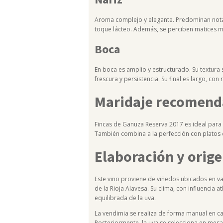
Aroma complejo y elegante. Predominan notas d
toque lácteo. Además, se perciben matices 
Boca
En boca es amplio y estructurado. Su textura 
frescura y persistencia. Su final es largo, c
Maridaje recomen
Fincas de Ganuza Reserva 2017 es ideal para
También combina a la perfección con platos
Elaboración y orig
Este vino proviene de viñedos ubicados en var
de la Rioja Alavesa. Su clima, con influencia
equilibrada de la uva.
La vendimia se realiza de forma manual en caj
Posteriormente, la uva se selecciona en mes