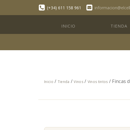
(+34) 611 158 961
informacion@elcel
INICIO
TIENDA
/
/
/
/ Fincas 
Inicio
Tienda
Vinos
Vinos tintos