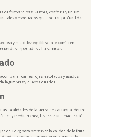
e frutos rojos silvestres, confitura y un sutil
minerales y especiados que aportan profundidad.
sedosa y su acidez equilibrada le confieren
on recuerdos especiados y balsámicos.
dado
 acompañar carnes rojas, estofados y asados.
 de legumbres y quesos curados.
en
ias localidades de la Sierra de Cantabria, dentro
 atlántica y mediterránea, favorece una maduración
as de 12 kg para preservar la calidad de la fruta.
a, donde se separan los hombros y puntas de