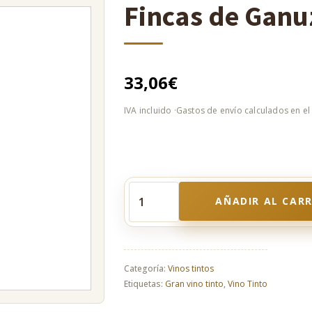
Fincas de Ganu
33,06
€
AÑADIR AL CAR
Fincas
de
Ganuza
Reserva
2017
Categoría:
Vinos tintos
cantidad
Etiquetas:
Gran vino tinto
,
Vino Tinto