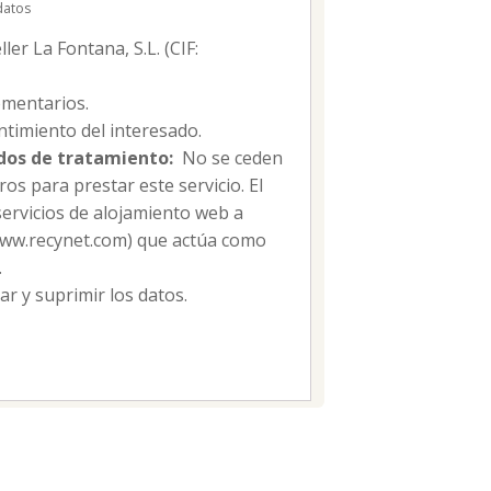
datos
er La Fontana, S.L. (CIF:
mentarios.
timiento del interesado.
dos de tratamiento:
No se ceden
os para prestar este servicio. El
servicios de alojamiento web a
/www.recynet.com) que actúa como
.
car y suprimir los datos.