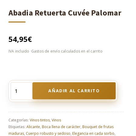
Abadia Retuerta Cuvée Palomar
54,95
€
AÑADIR AL CARRITO
Abadia
Retuerta
Cuvée
Palomar
cantidad
Categorías:
Vinos tintos
,
Vinos
Etiquetas:
Alicante
,
Boca llena de carácter
,
Bouquet de frutas
maduras
,
Cuerpo robusto y sedoso
,
Elegancia en cada sorbo
,