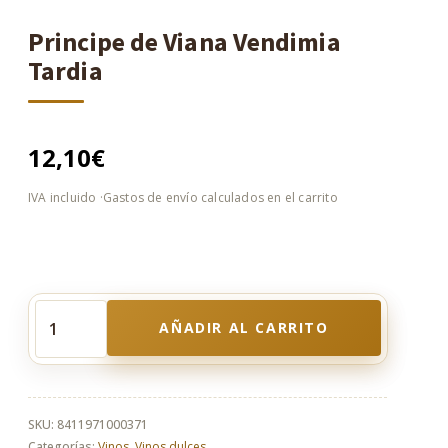
Principe de Viana Vendimia
Tardia
12,10
€
AÑADIR AL CARRITO
Principe
de
Viana
Vendimia
Tardia
SKU:
8411971000371
cantidad
Categorías:
Vinos
,
Vinos dulces