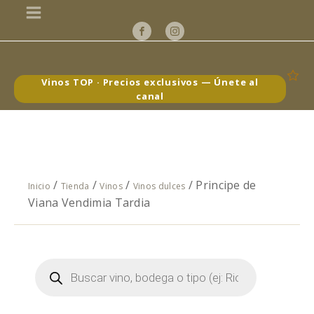
Vinos TOP · Precios exclusivos — Únete al
canal
/
/
/
/ Principe de
Inicio
Tienda
Vinos
Vinos dulces
Viana Vendimia Tardia
Búsqueda
de
productos