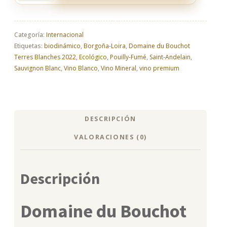
du
Bouchot
Terres
Blanches
Categoría:
Internacional
2023
Etiquetas:
biodinámico
,
Borgoña-Loira
,
Domaine du Bouchot
–
Terres Blanches 2022
,
Ecológico
,
Pouilly-Fumé
,
Saint-Andelain
,
blanco
Sauvignon Blanc
,
Vino Blanco
,
Vino Mineral
,
vino premium
premium
cantidad
DESCRIPCIÓN
VALORACIONES (0)
Descripción
Domaine du Bouchot