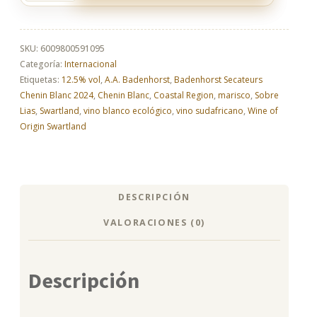
Secateurs
Chenin
Blanc
2024
SKU:
6009800591095
–
Categoría:
Internacional
blanco
Etiquetas:
12.5% vol
,
A.A. Badenhorst
,
Badenhorst Secateurs
premium
Chenin Blanc 2024
,
Chenin Blanc
,
Coastal Region
,
marisco
,
Sobre
cantidad
Lias
,
Swartland
,
vino blanco ecológico
,
vino sudafricano
,
Wine of
Origin Swartland
DESCRIPCIÓN
VALORACIONES (0)
Descripción