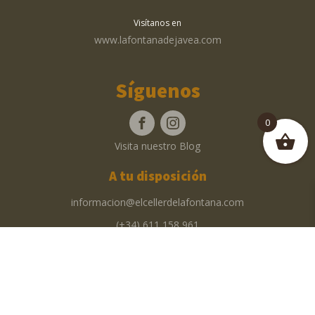
Visítanos en
www.lafontanadejavea.com
Síguenos
0
Visita nuestro Blog
A tu disposición
informacion@elcellerdelafontana.com
(+34) 611 158 961
Av. de Lepanto, 2A, bloque D · 03730 Jávea
© 2026 El Celler de la Fontana | Web Design & Dev by