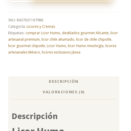
Humo
gourmet
–
Comprar
SKU:
8437021167986
online
Categoría:
Licores y Cremas
al
Etiquetas:
comprar Licor Humo
,
destilados gourmet Alicante
,
licor
mejor
artesanal premium
,
licor chile ahumado
,
licor de chile chipotle
,
precio
licor gourmet chipotle
,
Licor Humo
,
licor Humo mixología
,
licores
cantidad
artesanales México
,
licores exclusivos Jávea
DESCRIPCIÓN
VALORACIONES (0)
Descripción