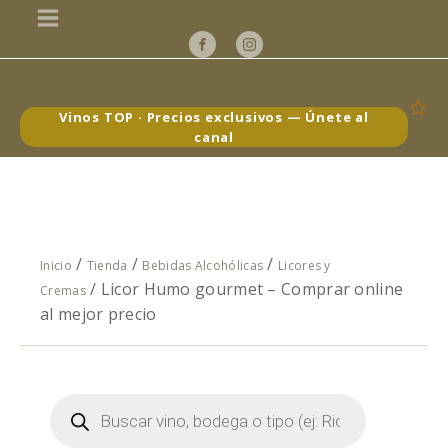
Vinos TOP · Precios exclusivos — Únete al
canal
/
/
/
Inicio
Tienda
Bebidas Alcohólicas
Licores y
/ Licor Humo gourmet – Comprar online
Cremas
al mejor precio
Búsqueda
de
productos