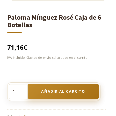
Paloma Mínguez Rosé Caja de 6
Botellas
71,16
€
AÑADIR AL CARRITO
Paloma
Mínguez
Rosé
Caja
de