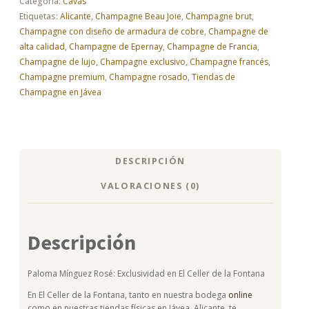
Categoría:
Cavas
6
Etiquetas:
Alicante
,
Champagne Beau Joie
,
Champagne brut
,
Botellas
Champagne con diseño de armadura de cobre
,
Champagne de
cantidad
alta calidad
,
Champagne de Epernay
,
Champagne de Francia
,
Champagne de lujo
,
Champagne exclusivo
,
Champagne francés
,
Champagne premium
,
Champagne rosado
,
Tiendas de
Champagne en Jávea
DESCRIPCIÓN
VALORACIONES (0)
Descripción
Paloma Mínguez Rosé: Exclusividad en El Celler de la Fontana
En El Celler de la Fontana, tanto en nuestra bodega
online
como en nuestras tiendas físicas en Jávea, Alicante, te