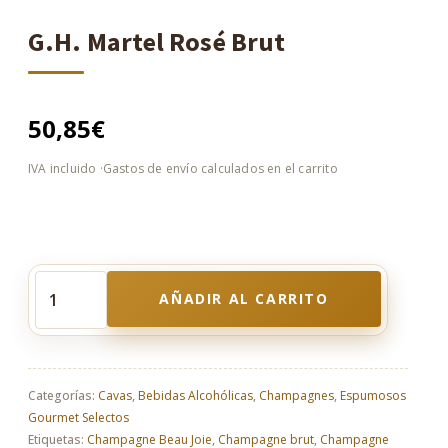
G.H. Martel Rosé Brut
50,85
€
AÑADIR AL CARRITO
G.H.
Martel
Rosé
Brut
cantidad
Categorías:
Cavas
,
Bebidas Alcohólicas
,
Champagnes
,
Espumosos
Gourmet Selectos
Etiquetas:
Champagne Beau Joie
,
Champagne brut
,
Champagne