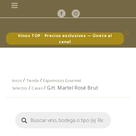
Vinos TOP · Precios exclusivos — Únete al
canal
/
/
Inicio
Tienda
Espumosos Gourmet
/
/ G.H. Martel Rosé Brut
Selectos
Cavas
Búsqueda
de
productos