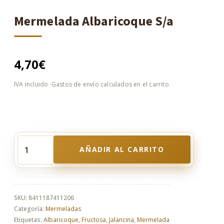
Mermelada Albaricoque S/a
4,70
€
AÑADIR AL CARRITO
Mermelada
Albaricoque
S/a
cantidad
SKU:
8411187411206
Categoría:
Mermeladas
Etiquetas:
Albaricoque
,
Fructosa
,
Jalancina
,
Mermelada