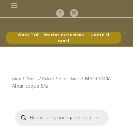
Vinos TOP · Precios exclusivos — Únete al
canal
/
/
/
/ Mermelada
Inicio
Tienda
Dulces
Mermeladas
Albaricoque S/a
Búsqueda
de
productos