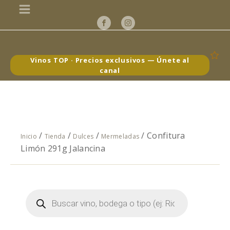
Vinos TOP · Precios exclusivos — Únete al
canal
/
/
/
/ Confitura
Inicio
Tienda
Dulces
Mermeladas
Limón 291g Jalancina
Búsqueda
de
productos