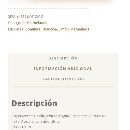
291g
Jalancina
cantidad
SKU:
8411187410513
Categoría:
Mermeladas
Etiquetas:
Confitura
,
Jalancina
,
Limón
,
Mermelada
DESCRIPCIÓN
INFORMACIÓN ADICIONAL
VALORACIONES (0)
Descripción
Ingredientes: Limón, Azúcar y Agua. Espesante: Pectina de
fruta, Acidulante: ácido cítrico.
SIN GLUTEN.