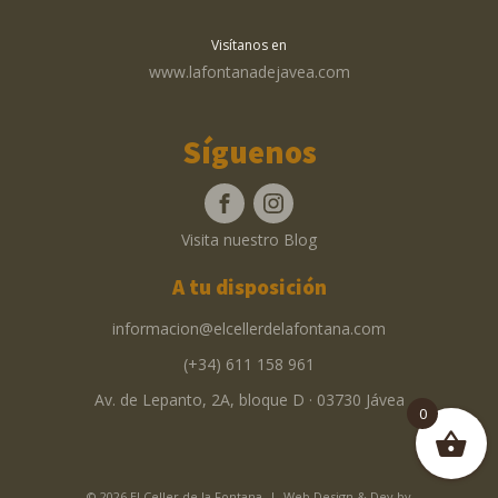
Visítanos en
www.lafontanadejavea.com
Síguenos
Visita nuestro Blog
A tu disposición
informacion@elcellerdelafontana.com
(+34) 611 158 961
Av. de Lepanto, 2A, bloque D · 03730 Jávea
0
© 2026 El Celler de la Fontana | Web Design & Dev by