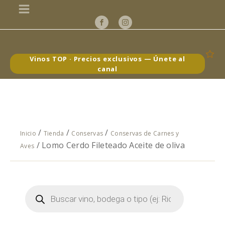
Vinos TOP · Precios exclusivos — Únete al
canal
/
/
/
Inicio
Tienda
Conservas
Conservas de Carnes y
/ Lomo Cerdo Fileteado Aceite de oliva
Aves
Búsqueda
de
productos