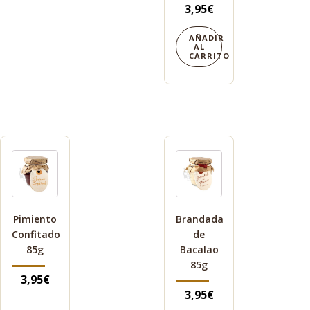
3,95
€
AÑADIR
AL
CARRITO
Pimiento
Brandada
Confitado
de
85g
Bacalao
85g
3,95
€
3,95
€