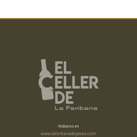
Visítanos en
www.lafontanadejavea.com