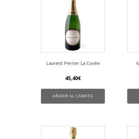
Laurent Perrier La Cuvée
M
45,40
€
AÑADIR AL CARRITO