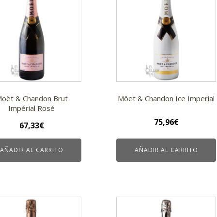
oët & Chandon Brut
Möet & Chandon Ice Imperial
Impérial Rosé
75,96
€
67,33
€
AÑADIR AL CARRITO
AÑADIR AL CARRITO