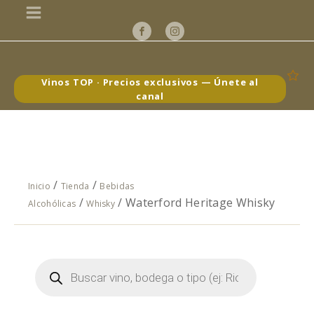
Vinos TOP · Precios exclusivos — Únete al
canal
/
/
Inicio
Tienda
Bebidas
/
/ Waterford Heritage Whisky
Alcohólicas
Whisky
Búsqueda
de
productos